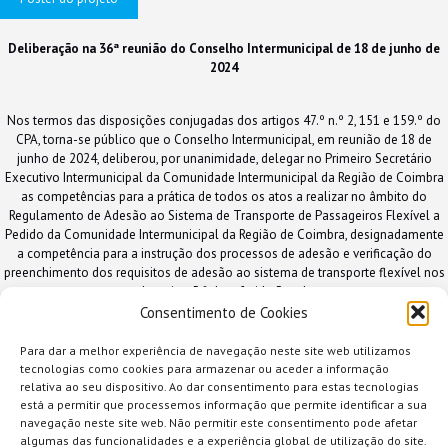
Deliberação na 36ª reunião do Conselho Intermunicipal de 18 de junho de
2024
Nos termos das disposições conjugadas dos artigos 47.º n.º 2, 151 e 159.º do
CPA, torna-se público que o Conselho Intermunicipal, em reunião de 18 de
junho de 2024, deliberou, por unanimidade, delegar no Primeiro Secretário
Executivo Intermunicipal da Comunidade Intermunicipal da Região de Coimbra
as competências para a prática de todos os atos a realizar no âmbito do
Regulamento de Adesão ao Sistema de Transporte de Passageiros Flexível a
Pedido da Comunidade Intermunicipal da Região de Coimbra, designadamente
a competência para a instrução dos processos de adesão e verificação do
preenchimento dos requisitos de adesão ao sistema de transporte flexível nos
termos do artigo 5.º do referido Regulamento.
Consentimento de Cookies
18 de junho de 2024, o Presidente do Conselho Intermunicipal, Emílio Torrão.
Para dar a melhor experiência de navegação neste site web utilizamos
tecnologias como cookies para armazenar ou aceder a informação
relativa ao seu dispositivo. Ao dar consentimento para estas tecnologias
está a permitir que processemos informação que permite identificar a sua
navegação neste site web. Não permitir este consentimento pode afetar
algumas das funcionalidades e a experiência global de utilização do site.