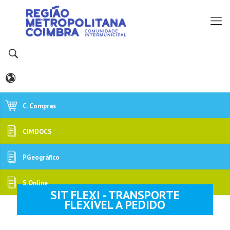
C. Compras
CIMDOCS
PGeográfico
S.Online
SIT FLEXI - TRANSPORTE
FLEXÍVEL A PEDIDO