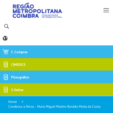
C. Compras
CIMDOCS
PGeográfico
S.Online
Home
Condeixa-a-Nova – Nuno Miguel Martins Rondão Moita da Costa