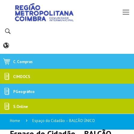
C. Compras
CIMDOCS
PGeográfico
S.Online
Home
Espaço do Cidadão – BALCÃO ÚNICO
Espaço do Cidadão – BALCÃO