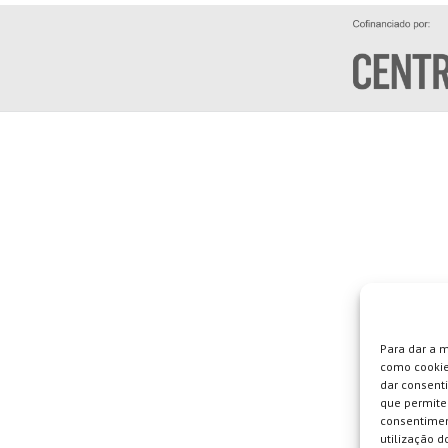
Para dar a 
como cookie
dar consent
que permite 
consentimen
utilização do