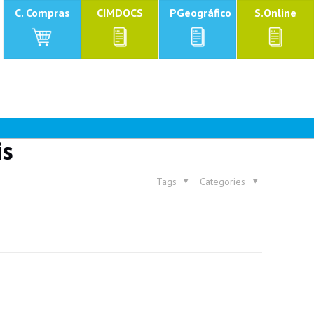
C. Compras
CIMDOCS
PGeográfico
S.Online
is
Tags
Categories