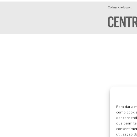
Para dar a 
como cookie
dar consent
que permite 
consentimen
utilização do