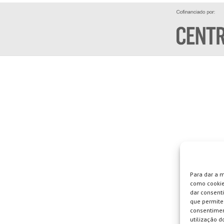
Para dar a 
como cookie
dar consent
que permite 
consentimen
utilização do