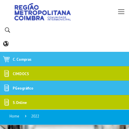
C. Compras
CIMDOCS
PGeográfico
S.Online
Home
2022