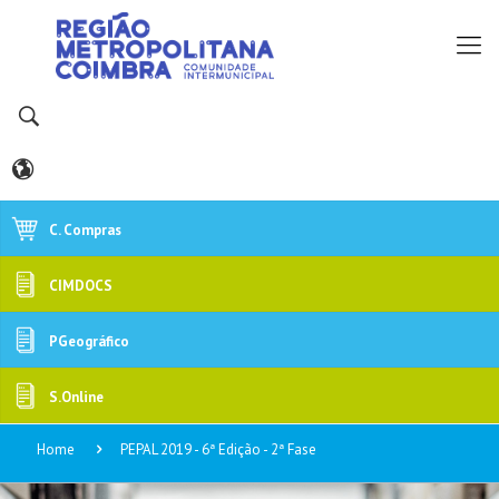
C. Compras
CIMDOCS
PGeográfico
S.Online
Home
PEPAL 2019 - 6ª Edição - 2ª Fase