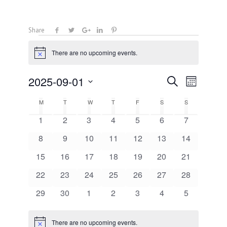
Share
Events
There are no upcoming events.
Notice
Events
Event
2025-09-01
Search
Month
Views
Search
Select
Navigati
Calendar
M
MONDAY
T
TUESDAY
W
WEDNESDAY
T
THURSDAY
F
FRIDAY
S
SATURDAY
and
S
SUNDAY
date.
of
Views
0
0
0
0
0
0
0
1
2
3
4
5
6
7
Events
Navigation
events
events
events
events
events
events
events
0
0
0
0
0
0
0
8
9
10
11
12
13
14
events
events
events
events
events
events
events
0
0
0
0
0
0
0
15
16
17
18
19
20
21
events
events
events
events
events
events
events
0
0
0
0
0
0
0
22
23
24
25
26
27
28
events
events
events
events
events
events
events
0
0
0
0
0
0
0
29
30
1
2
3
4
5
events
events
events
events
events
events
events
There are no upcoming events.
Notice