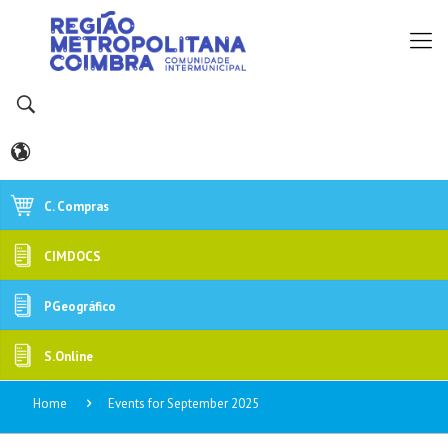
C. Compras
CIMDOCS
PGeográfico
S.Online
Home
Events for September 2025