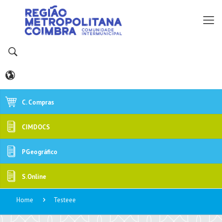
C. Compras
CIMDOCS
PGeográfico
S.Online
Home
Testeee