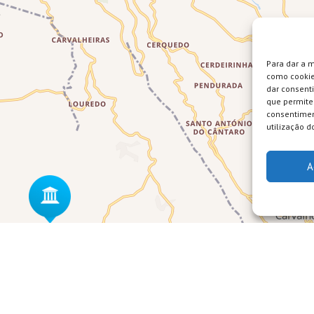
Para dar a 
como cookie
dar consent
que permite 
consentimen
utilização do
A