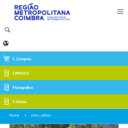
C. Compras
CIMDOCS
PGeográfico
S.Online
Home
cimrc_admin