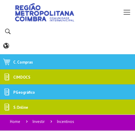
C. Compras
CIMDOCS
PGeográfico
S.Online
Home
Investir
Incentivos