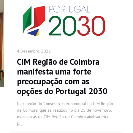
4 Dezembro, 2021
CIM Região de Coimbra
manifesta uma forte
preocupação com as
opções do Portugal 2030
Na reunião do Conselho Intermunicipal da CIM Região
de Coimbra, que se realizou no dia 25 de novembro,
os autarcas da CIM Região de Coimbra analisaram o
[…]