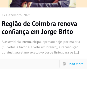
17 Dezembro, 2021
Região de Coimbra renova
confiança em Jorge Brito
A assembleia intermunicipal aprovou hoje, por maioria
(65 votos a favor e 1 voto em branco), a recondução
do atual secretário executivo, Jorge Brito, para os
[…]
Read more