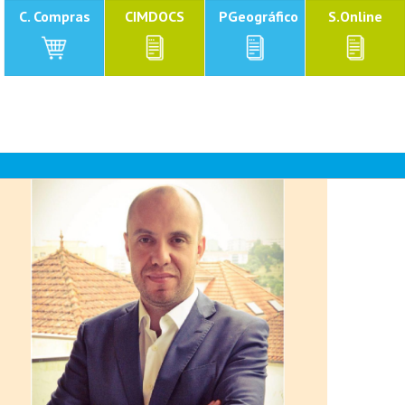
C. Compras
CIMDOCS
PGeográfico
S.Online