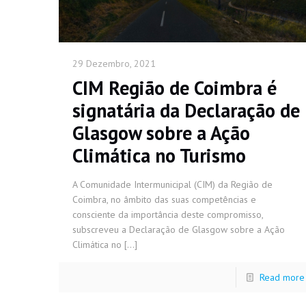
29 Dezembro, 2021
CIM Região de Coimbra é
signatária da Declaração de
Glasgow sobre a Ação
Climática no Turismo
A Comunidade Intermunicipal (CIM) da Região de
Coimbra, no âmbito das suas competências e
consciente da importância deste compromisso,
subscreveu a Declaração de Glasgow sobre a Ação
Climática no
[…]
Read more