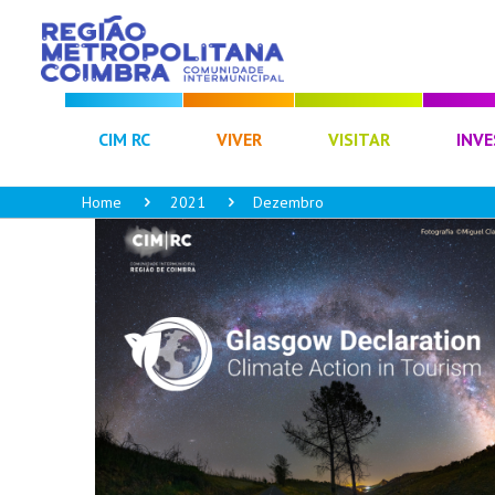
CIM RC
VIVER
VISITAR
INVE
Home
2021
Dezembro