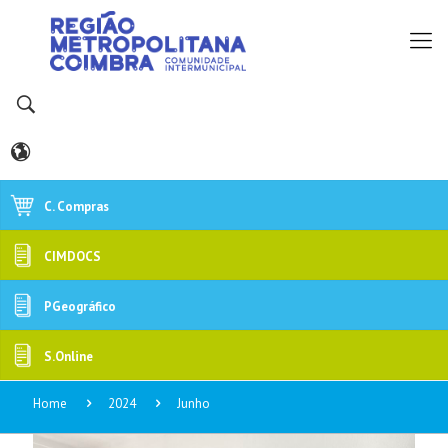
C. Compras
CIMDOCS
PGeográfico
S.Online
Home
2024
Junho