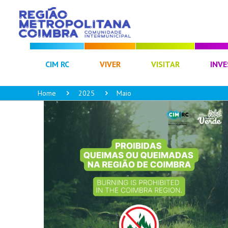
CIM RC
VIVER
VISITAR
INVE
Home
2025
Maio