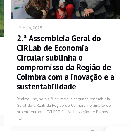
12 Maio, 2025
2.ª Assembleia Geral do
CiRLab de Economia
Circular sublinha o
compromisso da Região de
Coimbra com a inovação e a
sustentabilidade
Realizou-se, no dia 8 de maio, a segunda Assembleia
Geral do CiRLab da Região de Coimbra, no âmbito do
projeto europeu ECLECTIC – Viabilização de Planos
[…]