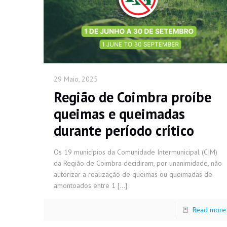
29 Maio, 2025
Região de Coimbra proíbe
queimas e queimadas
durante período crítico
Os 19 municípios da Comunidade Intermunicipal (CIM)
da Região de Coimbra decidiram, por unanimidade, não
autorizar a realização de queimas ou queimadas de
amontoados entre 1
[…]
Read more