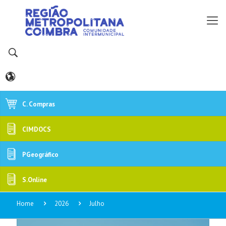
C. Compras
CIMDOCS
PGeográfico
S.Online
Home
2026
Julho