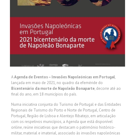
A
Agenda de Eventos – Invasões Napoleónicas em Portugal
,
lançada em maio de 2021, no quadro da efeméride do
Bicentenário da morte de Napoleão Bonaparte
, decorre até ao
final do ano, em 18 municípios do país.
Numa iniciativa conjunta do Turismo de Portugal e das Entidades
Regionais de Turismo do Porto e Norte de Portugal, Centro de
Portugal, Região de Lisboa e Alentejo Ribatejo, em articulação
com os respetivos municípios, a Agenda que está disponível
online, reúne iniciativas que destacam o património histórico-
militar, material e imaterial, associado às invasões napoleónicas