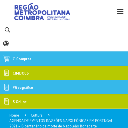
C. Compras
CIMDOCS
PGeográfico
S.Online
Home
Cultura
AGENDA DE EVENTOS INVASÕES NAPOLEÓNICAS EM PORTUGAL
2021 – Bicentenário da morte de Napoleão Bonaparte