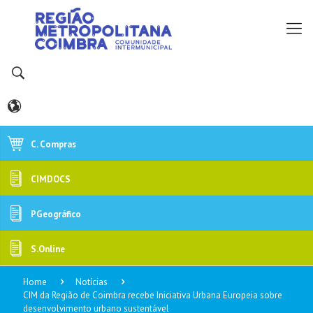
C. Compras
CIMDOCS
PGeográfico
S.Online
Home
Notícias
CIM da Região de Coimbra recebe Iniciativa Urbana Europeia sobre
desenvolvimento urbano sustentável