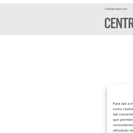
Para dar a 
como cookie
dar consent
que permite 
consentimen
utilização do