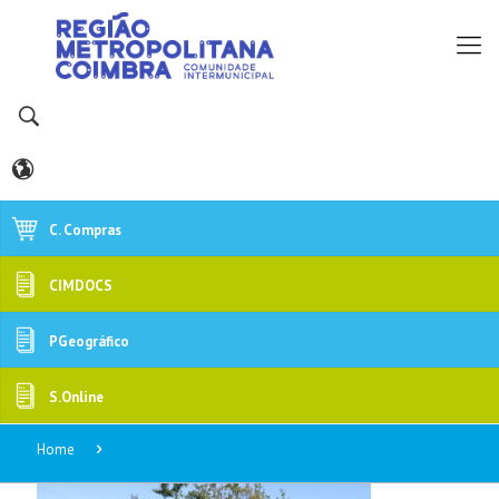
C. Compras
CIMDOCS
PGeográfico
S.Online
Home