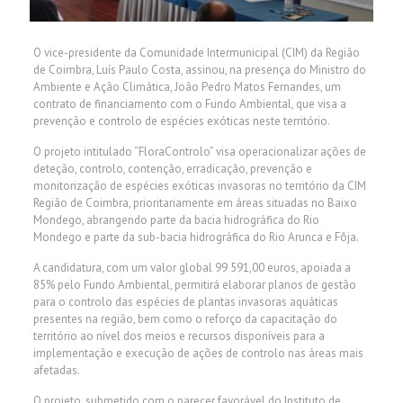
O vice-presidente da Comunidade Intermunicipal (CIM) da Região
de Coimbra, Luís Paulo Costa, assinou, na presença do Ministro do
Ambiente e Ação Climática, João Pedro Matos Fernandes, um
contrato de financiamento com o Fundo Ambiental, que visa a
prevenção e controlo de espécies exóticas neste território.
O projeto intitulado “FloraControlo” visa operacionalizar ações de
deteção, controlo, contenção, erradicação, prevenção e
monitorização de espécies exóticas invasoras no território da CIM
Região de Coimbra, prioritariamente em áreas situadas no Baixo
Mondego, abrangendo parte da bacia hidrográfica do Rio
Mondego e parte da sub-bacia hidrográfica do Rio Arunca e Fôja.
A candidatura, com um valor global 99 591,00 euros, apoiada a
85% pelo Fundo Ambiental, permitirá elaborar planos de gestão
para o controlo das espécies de plantas invasoras aquáticas
presentes na região, bem como o reforço da capacitação do
território ao nível dos meios e recursos disponíveis para a
implementação e execução de ações de controlo nas áreas mais
afetadas.
O projeto, submetido com o parecer favorável do Instituto de