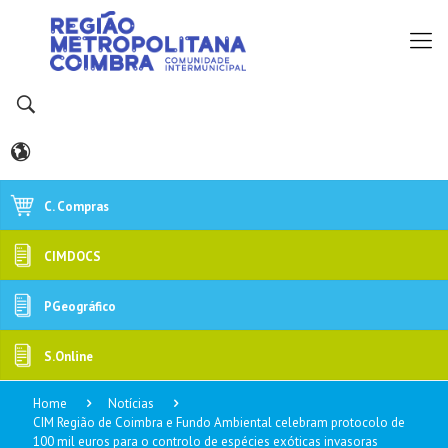
C. Compras
CIMDOCS
PGeográfico
S.Online
Home
Notícias
CIM Região de Coimbra e Fundo Ambiental celebram protocolo de
100 mil euros para o controlo de espécies exóticas invasoras