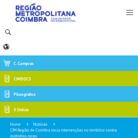
C. Compras
CIMDOCS
PGeográfico
S.Online
Home
Notícias
CIM Região de Coimbra inicia intervenções no território contra
incêndios rurais