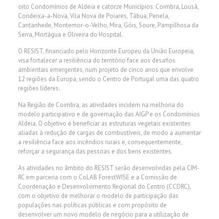
oito Condomínios de Aldeia e catorze Municípios: Coimbra, Lousã,
Condeixa-a-Nova, Vila Nova de Poiares, Tábua, Penela,
Cantanhede, Montemor-o-Velho, Mira, Góis, Soure, Pampilhosa da
Serra, Mortágua e Oliveira do Hospital.
O RESIST, financiado pelo Horizonte Europeu da União Europeia,
visa fortalecer a resiliência do território face aos desafios
ambientais emergentes, num projeto de cinco anos que envolve
12 regiões da Europa, sendo o Centro de Portugal uma das quatro
regiões líderes.
Na Região de Coimbra, as atividades incidem na melhoria do
modelo participativo e de governação das AIGP e os Condomínios
Aldeia. O objetivo é beneficiar as estruturas vegetais existentes
aliadas à redução de cargas de combustíveis, de modo a aumentar
a resiliência face aos incêndios rurais e, consequentemente,
reforçar a segurança das pessoas e dos bens existentes.
As atividades no âmbito do RESIST serão desenvolvidas pela CIM-
RC em parceria com o CoLAB ForestWISE e a Comissão de
Coordenação e Desenvolvimento Regional do Centro (CCDRC),
com o objetivo de melhorar o modelo de participação das
populações nas políticas públicas e com propósito de
desenvolver um novo modelo de negócio para a utilização de