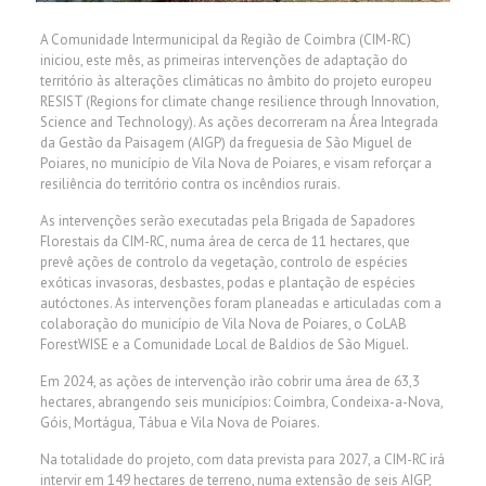
A Comunidade Intermunicipal da Região de Coimbra (CIM-RC)
iniciou, este mês, as primeiras intervenções de adaptação do
território às alterações climáticas no âmbito do projeto europeu
RESIST (Regions for climate change resilience through Innovation,
Science and Technology). As ações decorreram na Área Integrada
da Gestão da Paisagem (AIGP) da freguesia de São Miguel de
Poiares, no município de Vila Nova de Poiares, e visam reforçar a
resiliência do território contra os incêndios rurais.
As intervenções serão executadas pela Brigada de Sapadores
Florestais da CIM-RC, numa área de cerca de 11 hectares, que
prevê ações de controlo da vegetação, controlo de espécies
exóticas invasoras, desbastes, podas e plantação de espécies
autóctones. As intervenções foram planeadas e articuladas com a
colaboração do município de Vila Nova de Poiares, o CoLAB
ForestWISE e a Comunidade Local de Baldios de São Miguel.
Em 2024, as ações de intervenção irão cobrir uma área de 63,3
hectares, abrangendo seis municípios: Coimbra, Condeixa-a-Nova,
Góis, Mortágua, Tábua e Vila Nova de Poiares.
Na totalidade do projeto, com data prevista para 2027, a CIM-RC irá
intervir em 149 hectares de terreno, numa extensão de seis AIGP,