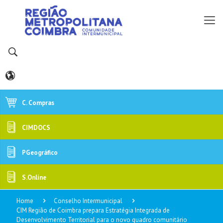
C. Compras
CIMDOCS
PGeográfico
S.Online
Home
Conselho Intermunicipal
CIM Região de Coimbra prepara Estratégia Integrada de
Desenvolvimento Territorial para o novo quadro comunitário