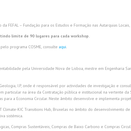
io da FEFAL – Fundação para os Estudos e Formação nas Autarquias Locais,
istindo limite de 90 lugares para cada workshop.
do pelo programa COSME, consulte
aqui
.
tabilidade pela Universidade Nova de Lisboa, mestre em Engenharia Sanit
 Geologia, I.P, onde é responsável por actividades de investigação e cons
m particular na área da Contratação pública e institucional na vertente da
 para a Economia Circular. Neste âmbito desenvolve e implementa proje
T Climate-KIC Transitions Hub, Bruxelas no âmbito do desenvolvimento de 
va sistémica.
icas, Compras Sustentáveis, Compras de Baixo Carbono e Compras Circula