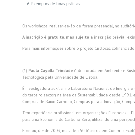
Exemplos de boas práticas
Os workshops, realizar-se-ão de foram presencial, no auditór
A inscrição é gratuita, mas sujeita a inscrição prévia
, ex
Para mais informações sobre o projeto Circlocal, cofinancia
(1)
Paula Cayolla Trindade
é doutorada em Ambiente e Susten
Tecnológica pela Universidade de Lisboa.
É investigadora auxiliar no Laboratório Nacional de Energia e
do terceiro sector) na área da Sustentabilidade desde 1991, e
Compras de Baixo Carbono, Compras para a Inovação, Compras
Tem experiência profissional em organizações Europeias – EI
para uma Economia de Carbono Zero, utilizando uma perspecti
Formou, desde 2003, mais de 250 técnicos em Compras Ecológ