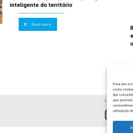
inteligente do território
Read more
Para dar a 
como cookie
dar consent
que permite 
consentimen
utilização do
A