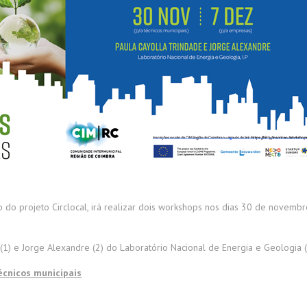
 do projeto Circlocal, irá realizar dois workshops nos dias 30 de novemb
1) e Jorge Alexandre (2) do Laboratório Nacional de Energia e Geologia
écnicos municipais