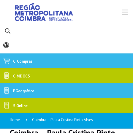
C. Compras
CIMDOCS
PGeográfico
S.Online
Home
Coimbra – Paula Cristina Pinto Alves
Coimbra – Paula Cristina Pinto