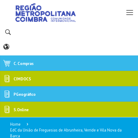
C. Compras
CIMDOCS
PGeográfico
S.Online
Home
EdC da União de Freguesias de Abrunheira, Verride e Vila Nova da
Barca