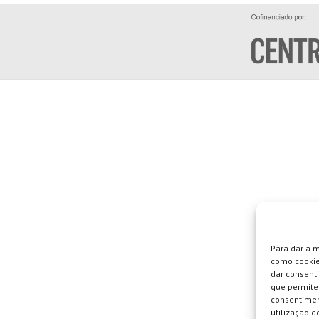
Para dar a 
como cookie
dar consent
que permite 
consentimen
utilização do