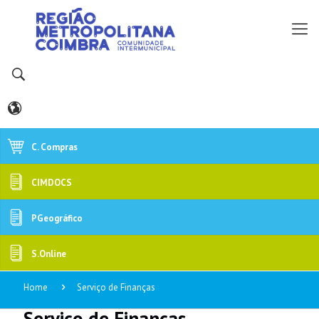
C. Compras
CIMDOCS
PGeográfico
S.Online
Home
Serviço de Finanças
Serviço de Finanças