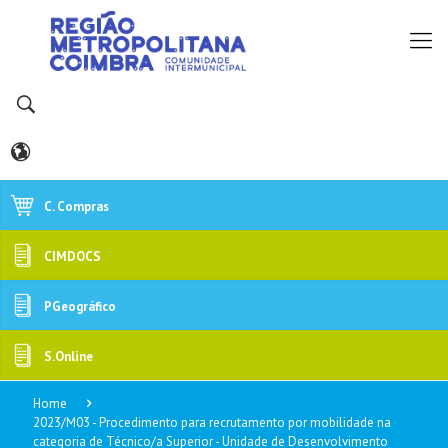
C. Compras
CIMDOCS
PGeográfico
S.Online
Home
2023/M03 - Procedimento para recrutamento por mobilidade na
categoria de Técnico/a Superior - Unidade de Desenvolvimento