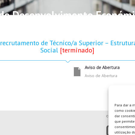
 de Desenvolvimento Económic
recrutamento de Técnico/a Superior – Estrutu
Social
[terminado]
Aviso de Abertura
Aviso de Abertura
Para dar a 
como cookie
dar consent
que permite 
consentimen
utilização do