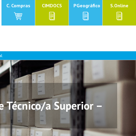
C. Compras
CIMDOCS
PGeográfico
S.Online
al
 Técnico/a Superior –