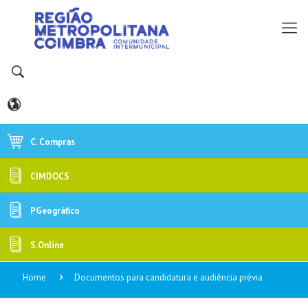
C. Compras
CIMDOCS
PGeográfico
S.Online
Home
Documentos para candidatura e audiência prévia