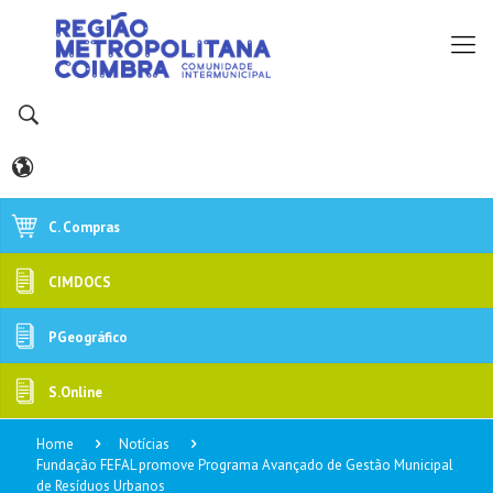
C. Compras
CIMDOCS
PGeográfico
S.Online
Home
Notícias
Fundação FEFAL promove Programa Avançado de Gestão Municipal
de Resíduos Urbanos