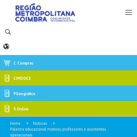
C. Compras
CIMDOCS
PGeográfico
S.Online
Home
Notícias
Palestra educacional motivou professores e assistentes
operacionais