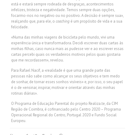
está e estará sempre rodeada de desgraças, acontecimentos
infelizes, tristeza e negatividade. Temos sempre duas opções,
focarmo-nos no negativo ou no positivo. A decisão é sempre sua»,
realçando que, para ele, o
coaching
é um propósito de vida e a sua
felicidade.
«Numa das minhas viagens de bicicleta pelo mundo, vivi uma
experiência única e transformadora. Decidi escrever duas cartas às
minhas filhas, caso nunca mais as pudesse ver e ao escrever essas
cartas percebi quais os verdadeiros motivos pelos quais gostaria
que me recordassem», revelou.
Para Rafael Nacif, a «realidade é que uma grande parte das
pessoas não sabe como alcançar os seus objetivos e tem medo
de sonhar, de tornar esses sonhos visíveis» e, por isso, o seu papel
é o de «ensinar, inspirar, motivar e orientar através das minhas
rotinas diárias».
O Programa de Educação Parental do projeto Realiza.te, da CIM
Região de Coimbra, é cofinanciado pelo Centro 2020 – Programa
Operacional Regional do Centro, Portugal 2020 e Fundo Social
Europeu.