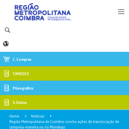
C. Compras
CIMDOCS
PGeográfico
S.Online
Home
Notícias
Região Metropolitana de Coimbra conclui ações de translocação de
lampreia-marinha no rio Mondego