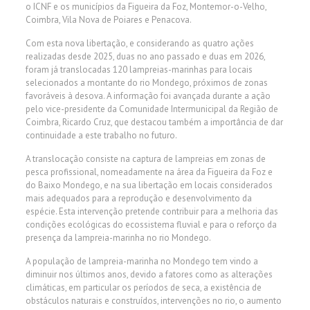
o ICNF e os municípios da Figueira da Foz, Montemor-o-Velho,
Coimbra, Vila Nova de Poiares e Penacova.
Com esta nova libertação, e considerando as quatro ações
realizadas desde 2025, duas no ano passado e duas em 2026,
foram já translocadas 120 lampreias-marinhas para locais
selecionados a montante do rio Mondego, próximos de zonas
favoráveis à desova. A informação foi avançada durante a ação
pelo vice-presidente da Comunidade Intermunicipal da Região de
Coimbra, Ricardo Cruz, que destacou também a importância de dar
continuidade a este trabalho no futuro.
A translocação consiste na captura de lampreias em zonas de
pesca profissional, nomeadamente na área da Figueira da Foz e
do Baixo Mondego, e na sua libertação em locais considerados
mais adequados para a reprodução e desenvolvimento da
espécie. Esta intervenção pretende contribuir para a melhoria das
condições ecológicas do ecossistema fluvial e para o reforço da
presença da lampreia-marinha no rio Mondego.
A população de lampreia-marinha no Mondego tem vindo a
diminuir nos últimos anos, devido a fatores como as alterações
climáticas, em particular os períodos de seca, a existência de
obstáculos naturais e construídos, intervenções no rio, o aumento