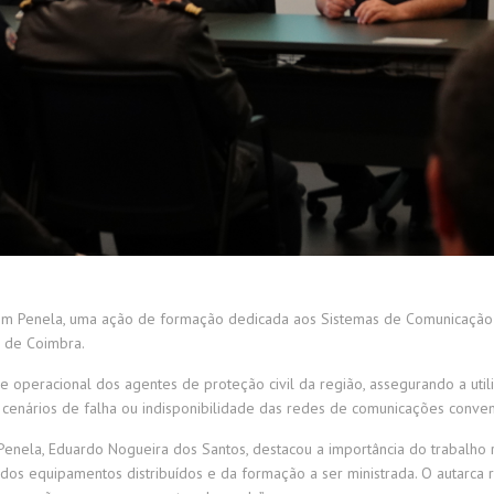
 Penela, uma ação de formação dedicada aos Sistemas de Comunicação Via
o de Coimbra.
e operacional dos agentes de proteção civil da região, assegurando a util
 cenários de falha ou indisponibilidade das redes de comunicações conven
Penela, Eduardo Nogueira dos Santos, destacou a importância do trabalho
dos equipamentos distribuídos e da formação a ser ministrada. O autarca 