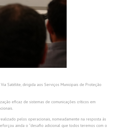
 Satélite, dirigida aos Serviços Municipais de Proteção
ização eficaz de sistemas de comunicações críticos em
cionais.
 realizado pelos operacionais, nomeadamente na resposta às
reforçou ainda o “desafio adicional que todos teremos com o