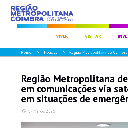
CIM RC
VIVER
VISITAR
INVE
Home
Notícias
Região Metropolitana de Coimbra
Região Metropolitana d
em comunicações via saté
em situações de emergê
17 Março, 2026