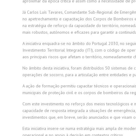
aproximar da época crítica e assim como a necessidade de p
Já Carlos Luís Tavares, Comandante Sub-Regional de Emergên
no apetrechamento e capacitação dos Corpos de Bombeiros e es
na estratégia de reforço da capacidade do território, nomea
mais robustos, autónomos e eficazes para garantir a continu
A iniciativa enquadra-se no âmbito do Portugal 2030, no segu
Investimento Territorial Integrado (ITI), com o código de 
aos principais riscos que afetam o território, nomeadamente ch
No âmbito desta iniciativa, foram distribuídos 50 sistemas de 
operações de socorro, para a articulação entre entidades e
A ação de formação permitiu capacitar técnicos e operacionai
municipais de proteção civil e os corpos de bombeiros da re
Com este investimento no reforço dos meios tecnológicos e na
capacidade de resposta integrada a situações de emergência,
investimentos que, em breve, serão anunciados e que visam 
Esta iniciativa insere-se numa estratégia mais ampla de mod
operacional e no apoio à decisão em contextos críticos.