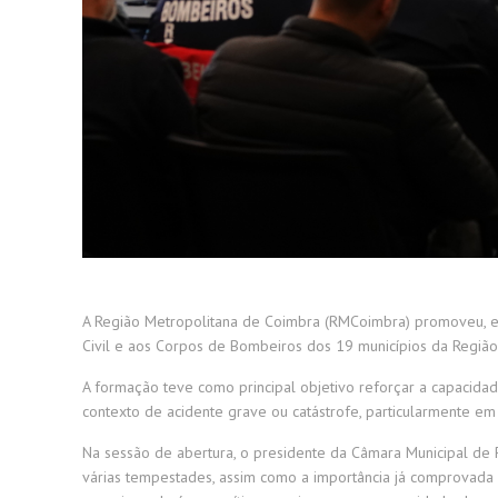
A Região Metropolitana de Coimbra (RMCoimbra) promoveu, em
Civil e aos Corpos de Bombeiros dos 19 municípios da Regiã
A formação teve como principal objetivo reforçar a capacidad
contexto de acidente grave ou catástrofe, particularmente em
Na sessão de abertura, o presidente da Câmara Municipal de 
várias tempestades, assim como a importância já comprovada 