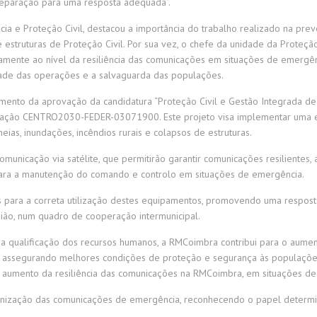
reparação para uma resposta adequada”.
cia e Proteção Civil, destacou a importância do trabalho realizado na p
truturas de Proteção Civil. Por sua vez, o chefe da unidade da Proteção 
damente ao nível da resiliência das comunicações em situações de emergên
idade das operações e a salvaguarda das populações.
imento da aprovação da candidatura “Proteção Civil e Gestão Integrada de 
operação CENTRO2030-FEDER-03071900. Este projeto visa implementar uma e
eias, inundações, incêndios rurais e colapsos de estruturas.
comunicação via satélite, que permitirão garantir comunicações resilientes
 para a manutenção do comando e controlo em situações de emergência.
s para a correta utilização destes equipamentos, promovendo uma resposta
gião, num quadro de cooperação intermunicipal.
 qualificação dos recursos humanos, a RMCoimbra contribui para o aumento
 assegurando melhores condições de proteção e segurança às populações.
o aumento da resiliência das comunicações na RMCoimbra, em situações d
ernização das comunicações de emergência, reconhecendo o papel determina