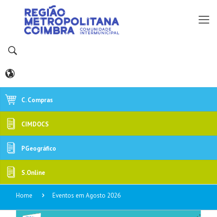
C. Compras
CIMDOCS
PGeográfico
S.Online
Home
Eventos em Agosto 2026