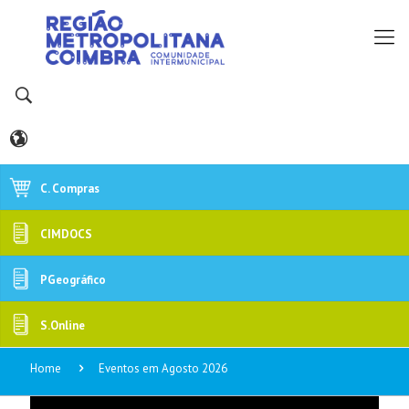
C. Compras
CIMDOCS
PGeográfico
S.Online
Home
Eventos em Agosto 2026