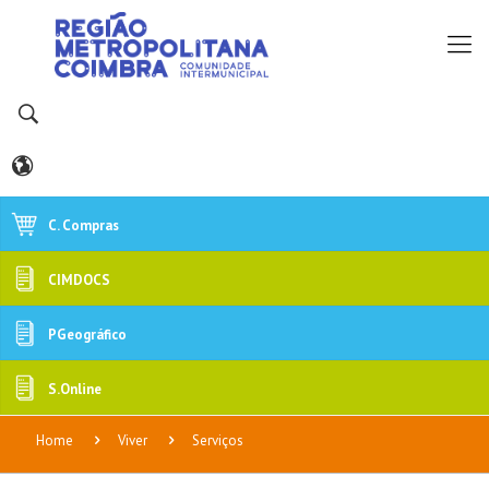
C. Compras
CIMDOCS
PGeográfico
S.Online
Home
Viver
Serviços