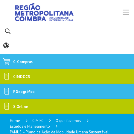
C. Compras
CIMDOCS
PGeográfico
S.Online
Home
CIM RC
O que fazemos
Estudos e Planeamento
PAMUS – Plano de Ação de Mobilidade Urbana Sustentável