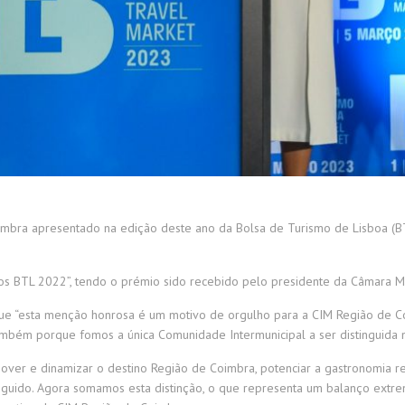
imbra apresentado na edição deste ano da Bolsa de Turismo de Lisboa (B
émios BTL 2022”, tendo o prémio sido recebido pelo presidente da Câmara M
que “esta menção honrosa é um motivo de orgulho para a CIM Região de C
também porque fomos a única Comunidade Intermunicipal a ser distinguida 
over e dinamizar o destino Região de Coimbra, potenciar a gastronomia r
nseguido. Agora somamos esta distinção, o que representa um balanço ext