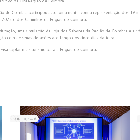
xecutivo da CIM Região de Coimbra.
gião de Coimbra participou autonomamente, com a representação dos 19 m
21-2022 e dos Caminhos da Região de Coimbra.
 visitação, uma simulação da Loja dos Sabores da Região de Coimbra e a
ção com dezenas de ações aos longo dos cinco dias da feira.
 visa captar mais turismo para a Região de Coimbra.
13 Julho, 2026