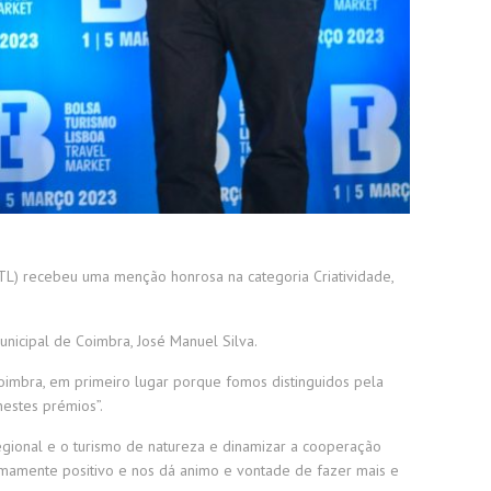
TL) recebeu uma menção honrosa na categoria Criatividade,
unicipal de Coimbra, José Manuel Silva.
oimbra, em primeiro lugar porque fomos distinguidos pela
nestes prémios”.
egional e o turismo de natureza e dinamizar a cooperação
remamente positivo e nos dá animo e vontade de fazer mais e