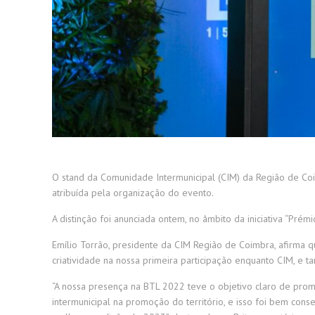
O stand da Comunidade Intermunicipal (CIM) da Região de Co
atribuída pela organização do evento.
A distinção foi anunciada ontem, no âmbito da iniciativa “Pr
Emílio Torrão, presidente da CIM Região de Coimbra, afirma 
criatividade na nossa primeira participação enquanto CIM, e 
“A nossa presença na BTL 2022 teve o objetivo claro de prom
intermunicipal na promoção do território, e isso foi bem co