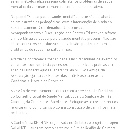
se em métodos eficazes para colmatar os problemas de saúde
mental cada vez mais comuns na comunidade educativa.
No painel “Educar para a saúde mental”, a discussão aprofundou-
se em estratégias pedagógicas, com a intervenção de Maria do
Rosário Carneiro, Coordenadora da Comissão de
Acompanhamento e Fiscalização dos Centros Educativos, a focar
a importância de educar para a saúde mental e prevenir. “Não são
só os contextos de pobreza e de exclusão que determinam
problemas de saúde mental”, afirmou.
A tarde da conferência foi dedicada a inspirar através de exemplos
concretos, com um destaque especial para as boas práticas em
ação da Fundació Ajuda i Esperança, da SOS Voz Amiga, da
Associação Quinta das Pontes, das Irmãs Hospitaleiras de
Condeixa-a-Nova e da Betweien.
A sessão de encerramento contou com a presença do Presidente
do Conselho Local de Saúde Mental, Eduardo Santos e de Inês
Guiomar, da Ordem dos Psicólogos Portugueses, cujos contributos
reforçaram o compromisso com a construção de caminhos mais
resilientes.
A Conferência RETHINK, organizada no âmbito do projeto europeu
BALANCE – que tem como parceiros a CIM da Região de Coimbra,