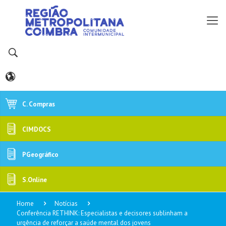
C. Compras
CIMDOCS
PGeográfico
S.Online
Home
Notícias
Conferência RETHINK: Especialistas e decisores sublinham a
urgência de reforçar a saúde mental dos jovens