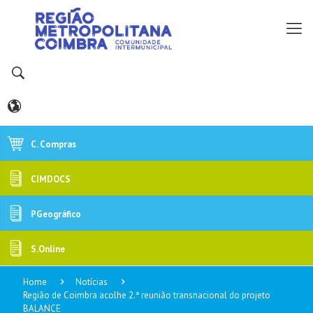
C. Compras
CIMDOCS
PGeográfico
S.Online
Home
Notícias
Região de Coimbra acolhe 2.ª reunião transnacional do projeto
BALANCE