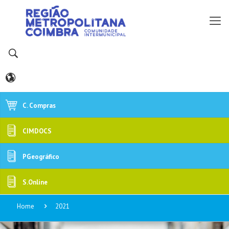
C. Compras
CIMDOCS
PGeográfico
S.Online
Home
2021