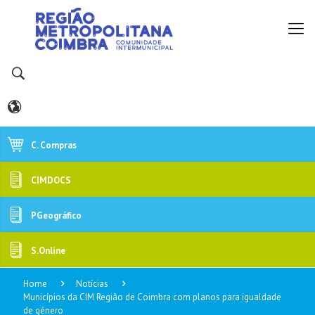
C. Compras
CIMDOCS
PGeográfico
S.Online
Home
Notícias
Municípios da CIM Região de Coimbra com planos para igualdade
de género