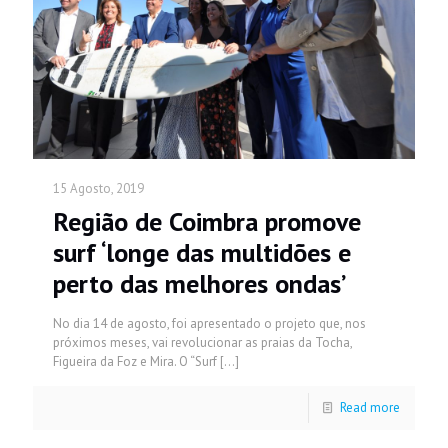
15 Agosto, 2019
Região de Coimbra promove
surf ‘longe das multidões e
perto das melhores ondas’
No dia 14 de agosto, foi apresentado o projeto que, nos
próximos meses, vai revolucionar as praias da Tocha,
Figueira da Foz e Mira. O “Surf
[…]
Read more