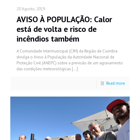
20 Agosto, 2019
AVISO À POPULAÇÃO: Calor
está de volta e risco de
incêndios também
A Comunidade Intermunicipal (CIM) da Região de Coimbra
divulga o Aviso à População da Autoridade Nacional de
Proteção Civil (ANEPC) sobre a previsão de um agravamento
das condições meteorológicas
[…]
Read more