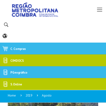
C. Compras
CIMDOCS
PGeográfico
S.Online
Home
2019
Agosto