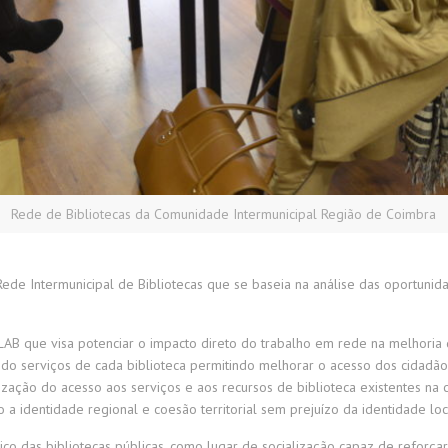
Rede de Bibliotecas da Comunidade Intermunicipal Região de Coimbra
Rede Intermunicipal de Bibliotecas que se baseia na análise das oportu
que visa potenciar o impacto direto do trabalho em rede na melhoria do
cando serviços de cada biblioteca permitindo melhorar o acesso dos cidadã
ilização do acesso aos serviços e aos recursos de biblioteca existentes 
 a identidade regional e coesão territorial sem prejuízo da identidade loc
co das bibliotecas públicas, como lugar de socialização capaz de reforça