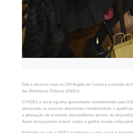
Está a decorrer hoje na CIM Região de Coimbra a reunião da 
das Bibliotecas Públicas (PADES).
O PADES é um programa apresentado recentemente pela DGLAB 
otimizando os recursos disponíveis, rentabilizando e qualifi
a atenuação de eventuais desequilíbrios através da disponib
Assim será possível reduzir custos e ganhar escala, reforçando
Pretende-se com o PADES evidenciar o valor social e económi