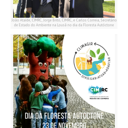
João Ataíde, CIMRC, Jorge Brito, CIMRC, e Carlos Correia, Secretário
de Estado do Ambiente na Lousã no dia da Floresta Autóctone