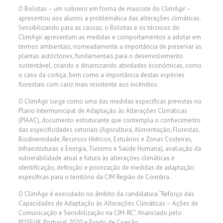
O Bolotas – um sobreiro em forma de mascote do ClimAgir –
apresentou aos alunos a problemática das alterações climáticas.
Sensibilizando para as causas, o Bolotas e os técnicos do
ClimAgir apresentam as medidas e comportamentos a adotar em
termos ambientais, nomeadamente a importância de preservar as
plantas autóctones, fundamentais para o desenvolvimento
sustentável, criando e dinamizando atividades económicas, como
o caso da cortiça, bem como a importância destas espécies
florestais com cariz mais resistente aos incêndios.
O ClimAgir surge como uma das medidas específicas previstas no
Plano Intermunicipal de Adaptação às Alterações Climáticas
(PIAAC), documento estruturante que contempla o conhecimento
das especificidades setoriais (Agricultura, Alimentação, Florestas,
Biodiversidade, Recursos Hídricos, Estuários e Zonas Costeiras,
Infraestruturas e Energia, Turismo e Saúde Humana), avaliação da
vulnerabilidade atual e futura às alterações climáticas e
identificação, definição e priorização de medidas de adaptação
específicas para o território da CIM Região de Coimbra.
O ClimAgir é executado no âmbito da candidatura “Reforço das
Capacidades de Adaptação às Alterações Climáticas – Ações de
Comunicação e Sensibilização na CIM-RC”, financiado pelo
POSEUR, Portugal 2020 e Fundo de Coesão.