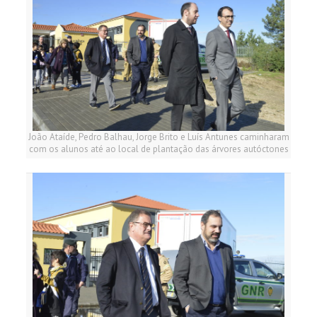
João Ataíde, Pedro Balhau, Jorge Brito e Luís Antunes caminharam
com os alunos até ao local de plantação das árvores autóctones