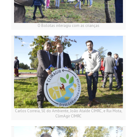
O Bolotas interagiu com as crianças
Carlos Correia, SE do Ambiente, João Ataíde CIMRC, e Rui Mota,
ClimAgir CIMRC