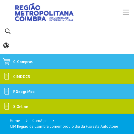
C. Compras
CIMDOCS
PGeográfico
S.Online
Home
ClimAgir
CIM Região de Coimbra comemorou o dia da Floresta Autóctone