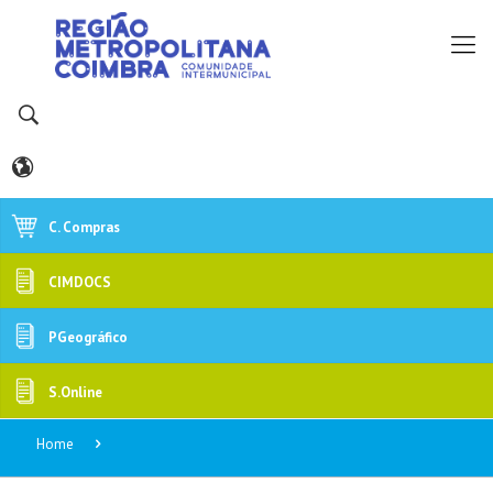
C. Compras
CIMDOCS
PGeográfico
S.Online
Home