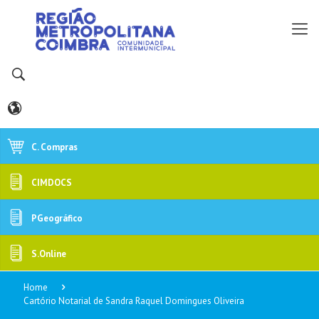
C. Compras
CIMDOCS
PGeográfico
S.Online
Home
Cartório Notarial de Sandra Raquel Domingues Oliveira